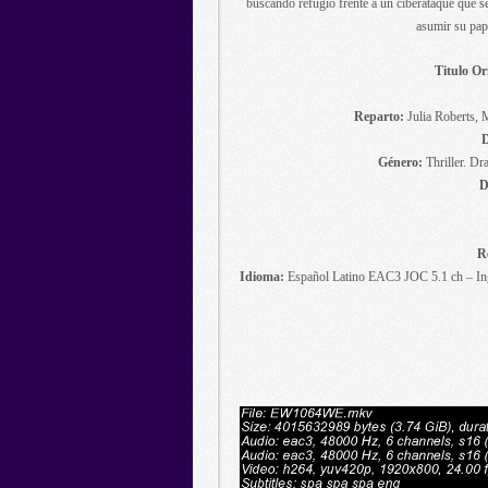
buscando refugio frente a un ciberataque que s
asumir su pa
Titulo Or
Reparto:
Julia Roberts, 
D
Género:
Thriller. Dra
D
R
Idioma:
Español Latino EAC3 JOC 5.1 ch – Ing