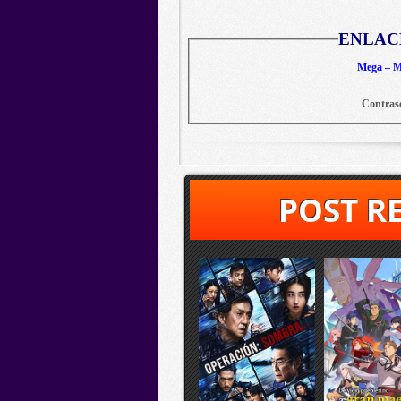
ENLAC
Mega – Me
Contras
POST R