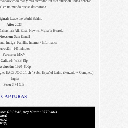
e va volviendo más y más aterrador. En esta situación, todos deberán
pel en un mundo que se desmorona.
iginal:
Leave the World Behind
Año:
2023
Mahershala Ali, Ethan Hawke, Myha’la Herrold
ireccion:
Sam Esmail
ma. Intriga | Familia. Internet / Informática
uración:
141 minutos
Formato:
MKV
Calidad:
WEB-Rip
esolución:
1920×800p
les EAC3 JOC 5.1 ch / Subs. Español Latino (Forzado + Completo)
– Ingles
Peso:
3.74 GiB
CAPTURAS