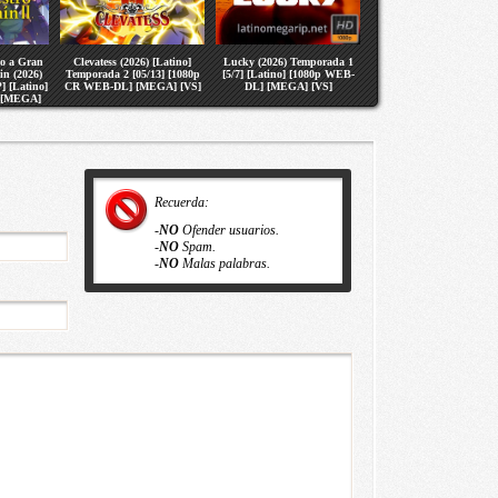
no a Gran
Clevatess (2026) [Latino]
Lucky (2026) Temporada 1
in (2026)
Temporada 2 [05/13] [1080p
[5/7] [Latino] [1080p WEB-
] [Latino]
CR WEB-DL] [MEGA] [VS]
DL] [MEGA] [VS]
 [MEGA]
Recuerda:
-
NO
Ofender usuarios.
-
NO
Spam.
-
NO
Malas palabras.