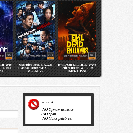
nal (2026)
Operacion Sombra (2025)
Evil Dead: En Llamas (2026)
 WEB-DL]
[Latino] [1080p WEB-DL]
[Latino] [1080p WEB-Rip]
S]
[MEGA] [VS]
[MEGA] [VS]
Recuerda:
-
NO
Ofender usuarios.
-
NO
Spam.
-
NO
Malas palabras.