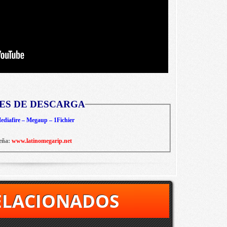
ES DE DESCARGA
diafire – Megaup – 1Fichier
eña:
www.latinomegarip.net
ELACIONADOS