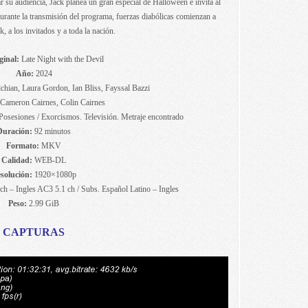
r su audiencia, Jack planea un gran especial de Halloween e invita al
Durante la transmisión del programa, fuerzas diabólicas comienzan a
k, a los invitados y a toda la nación.
ginal:
Late Night with the Devil
Año:
2024
hian, Laura Gordon, Ian Bliss, Fayssal Bazzi
Cameron Cairnes, Colin Cairnes
. Posesiones / Exorcismos. Televisión. Metraje encontrado
Duración:
92 minutos
Formato:
MKV
Calidad:
WEB-DL
solución:
1920×1080p
h – Ingles AC3 5.1 ch / Subs. Español Latino – Ingles
Peso:
2.99 GiB
CAPTURAS