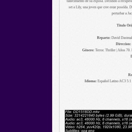
fallecimiento de su esposa. Decidido a recupera
set a Lily, una joven que cree estar poseída. 
perturbar a Jac
Titulo Ori
Reparto:
David Dastmalc
Direccion:
Género:
Terror. Thriller | Años 70
Re
Idioma:
Español Latino AC3 5.1 c