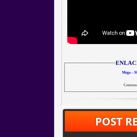
ENLAC
Mega – Me
Contras
POST R