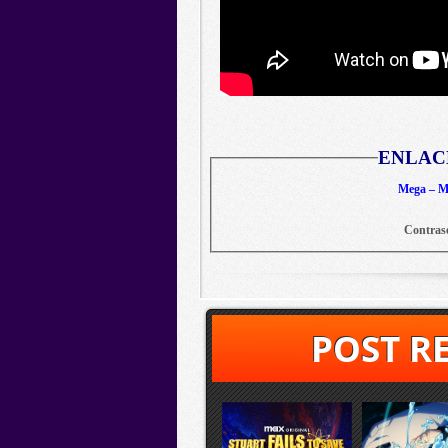
ENLAC
Mega – Me
Contras
POST R