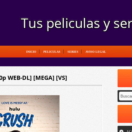
INICIO
PELICULAS
SERIES
AVISO LEGAL
80p WEB-DL] [MEGA] [VS]
AC