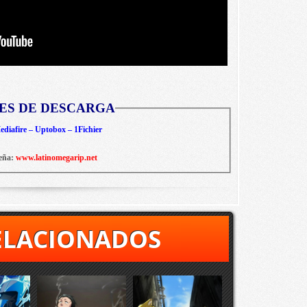
ES DE DESCARGA
diafire – Uptobox – 1Fichier
eña:
www.latinomegarip.net
ELACIONADOS