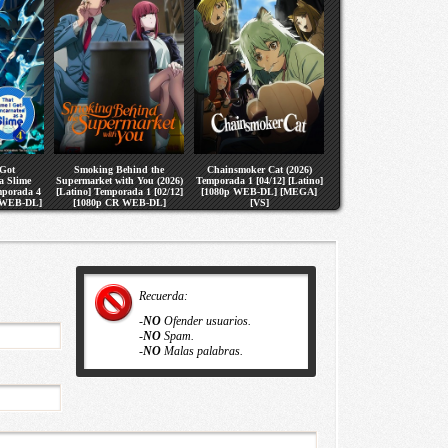
 Got
Smoking Behind the
Chainsmoker Cat (2026)
a Slime
Supermarket with You (2026)
Temporada 1 [04/12] [Latino]
mporada 4
[Latino] Temporada 1 [02/12]
[1080p WEB-DL] [MEGA]
R WEB-DL]
[1080p CR WEB-DL]
[VS]
S]
[MEGA] [VS]
Recuerda:
-
NO
Ofender usuarios.
-
NO
Spam.
-
NO
Malas palabras.