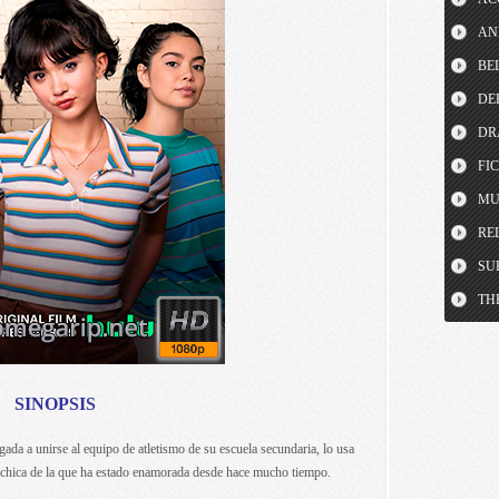
AN
BE
DE
DR
FI
MU
RE
SU
TH
SINOPSIS
gada a unirse al equipo de atletismo de su escuela secundaria, lo usa
 chica de la que ha estado enamorada desde hace mucho tiempo.