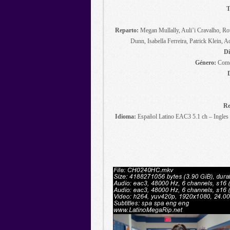
T
Reparto:
Megan Mullally, Auli’i Cravalho, Ro
Dunn, Isabella Ferreira, Patrick Klein,
Di
Género:
Comed
Re
Idioma:
Español Latino EAC3 5.1 ch – Ingles 