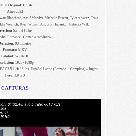
itulo Original:
Crush
Año:
2022
wan Blanchard, Aasif Mandvi, Michelle Buteau, Tyler Alvarez, Teala
 Addie Weyrich, Ryan Wilson, Addyson Tabankin, Rebecca Wilk
reccion:
Sammi Cohen
ia. Romance | Comedia romántica
Duración:
93 minutos
Formato:
MKV
Calidad:
WEB-DL
solución:
1920×1080p
EAC3 5.1 ch / Subs. Español Latino (Forzado + Completo) – Ingles
Peso:
3.9 GB
CAPTURAS