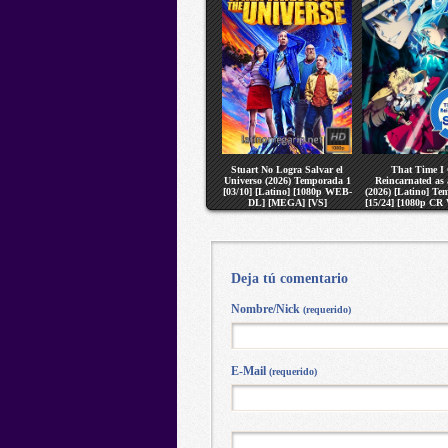
Stuart No Logra Salvar el
That Time I
Universo (2026) Temporada 1
Reincarnated as 
[03/10] [Latino] [1080p WEB-
(2026) [Latino] Te
DL] [MEGA] [VS]
[15/24] [1080p C
[MEGA] [V
Deja tú comentario
Nombre/Nick
(requerido)
E-Mail
(requerido)