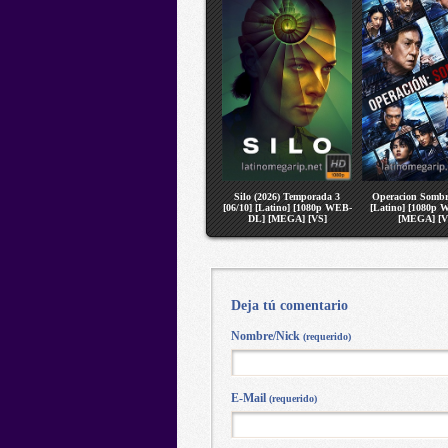
Silo (2026) Temporada 3
Operacion Sombr
[06/10] [Latino] [1080p WEB-
[Latino] [1080p
DL] [MEGA] [VS]
[MEGA] [V
Deja tú comentario
Nombre/Nick
(requerido)
E-Mail
(requerido)