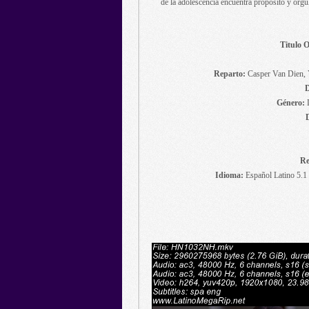
de la adolescencia encuentra propósito y orgu
Titulo O
Reparto:
Casper Van Dien, 
D
Género:
D
Re
Idioma:
Español Latino 5.1 