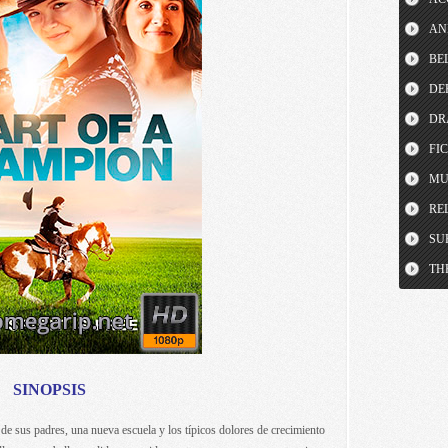
AN
BE
DE
DR
FI
MU
RE
SU
TH
SINOPSIS
de sus padres, una nueva escuela y los típicos dolores de crecimiento