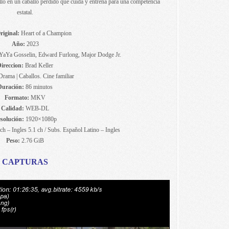
llo en un caballo perdido que cuida y entrena para una competencia
estatal.
riginal:
Heart of a Champion
Año:
2023
YaYa Gosselin, Edward Furlong, Major Dodge Jr.
ireccion:
Brad Keller
rama | Caballos. Cine familiar
Duración:
86 minutos
Formato:
MKV
Calidad:
WEB-DL
solución:
1920×1080p
ch – Ingles 5.1 ch / Subs. Español Latino – Ingles
Peso:
2.76 GiB
CAPTURAS