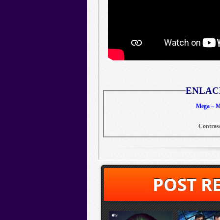
ENLAC
Mega – Me
Contras
POST R