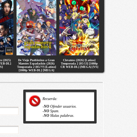
a (2025)
De Viejo Pueblerino a Gran
Clevatess (2026) [Latino]
 WEB-DL]
Maestro Espadachin (2026)
Temporada 2 [05/13] [1080p
S]
Temporada 2 [05/??] [Latino]
CR WEB-DL] [MEGA] [VS]
[1080p WEB-DL] [MEGA]
[VS]
Recuerda:
-
NO
Ofender usuarios.
-
NO
Spam.
-
NO
Malas palabras.