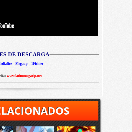
ES DE DESCARGA
diafire – Megaup – 1Fichier
eña:
www.latinomegarip.net
ELACIONADOS