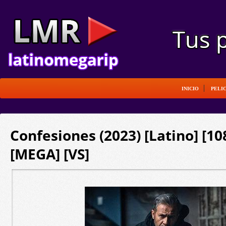
INICIO
PELI
Confesiones (2023) [Latino] [1
[MEGA] [VS]