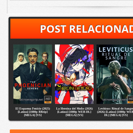
POST RELACIONA
El Esquema Fenicio (2025)
La Heroina del Moño (2026)
Leviticus: Ritual de Sangr
[Latino] [1080p BRrip]
[Latino] [1080p WEB-DL]
(2026) [Latino] [1080p WE
[MEGA] [VS]
[MEGA] [VS]
DL] [MEGA] [VS]