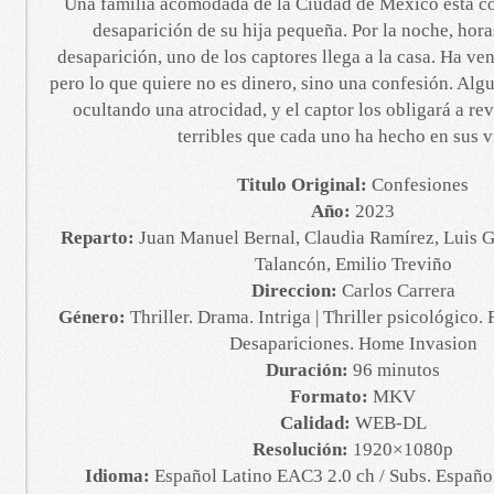
Una familia acomodada de la Ciudad de México está c
desaparición de su hija pequeña. Por la noche, hor
desaparición, uno de los captores llega a la casa. Ha ve
pero lo que quiere no es dinero, sino una confesión. Algu
ocultando una atrocidad, y el captor los obligará a re
terribles que cada uno ha hecho en sus v
Titulo Original:
Confesiones
Año:
2023
Reparto:
Juan Manuel Bernal, Claudia Ramírez, Luis 
Talancón, Emilio Treviño
Direccion:
Carlos Carrera
Género:
Thriller. Drama. Intriga | Thriller psicológico. 
Desapariciones. Home Invasion
Duración:
96 minutos
Formato:
MKV
Calidad:
WEB-DL
Resolución:
1920×1080p
Idioma:
Español Latino EAC3 2.0 ch / Subs. Español