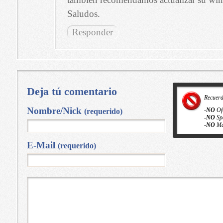
Saludos.
Responder
Deja tú comentario
Recuer
Nombre/Nick
-
NO
Of
(requerido)
-
NO
Sp
-
NO
Ma
E-Mail
(requerido)