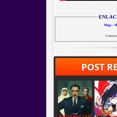
ENLAC
Mega – Me
Contras
POST R