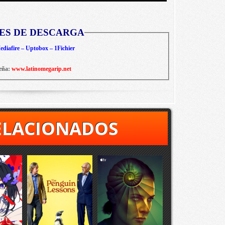
ES DE DESCARGA
diafire – Uptobox – 1Fichier
eña:
www.latinomegarip.net
ELACIONADOS