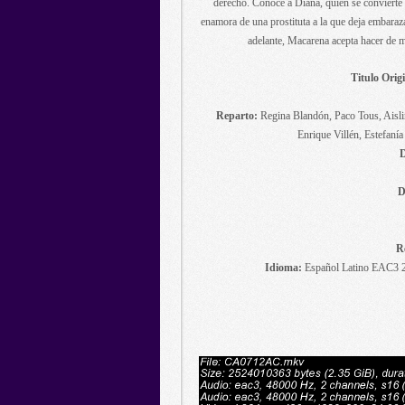
derecho. Conoce a Diana, quien se convierte 
enamora de una prostituta a la que deja embaraz
adelante, Macarena acepta hacer de 
Titulo Origi
Reparto:
Regina Blandón, Paco Tous, Aisli
Enrique Villén, Estefaní
D
D
R
Idioma:
Español Latino EAC3 2.