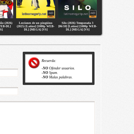
ño (2026)
Lecciones de un pingüino
Silo (2026) Temporada 3
 WEB-DL]
(2025) [Latino] [1080p WEB-
[06/10] [Latino] [1080p WEB-
S]
DL] [MEGA] [VS]
DL] [MEGA] [VS]
Recuerda:
-
NO
Ofender usuarios.
-
NO
Spam.
-
NO
Malas palabras.