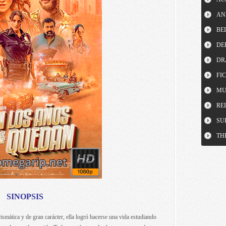
AN
BE
DE
DR
FI
MU
RE
SU
TH
SINOPSIS
smática y de gran carácter, ella logró hacerse una vida estudiando