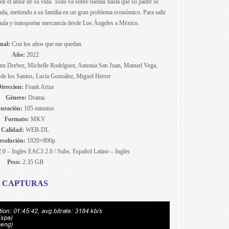
en el amor de su vida. Todo va sobre ruedas hasta que su padre se
ada, metiendo a su familia en un gran problema económico. Para salir
mula y transportar mercancía desde Los Ángeles a México.
nal:
Con los años que me quedan
Año:
2022
nn Derbez, Michelle Rodríguez, Antonia San Juan, Manuel Vega,
a de los Santos, Lucía González, Miguel Herrer
ireccion:
Frank Ariza
Género:
Drama
uración:
105 minutos
Formato:
MKV
Calidad:
WEB-DL
esolución:
1920×800p
0 – Ingles EAC3 2.0 / Subs. Español Latino – Ingles
Peso:
2.35 GB
CAPTURAS