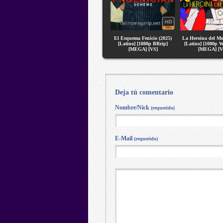
El Esquema Fenicio (2025)
La Heroina del Mo
[Latino] [1080p BRrip]
[Latino] [1080p
[MEGA] [VS]
[MEGA] [V
Deja tú comentario
Nombre/Nick
(requerido)
E-Mail
(requerido)