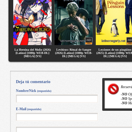
La Heroina del Moño (2026)
Leviticus: Ritual de Sangre
Lecciones de un pingüino
[Latino] [1080p WEB-DL]
(2026) [Latino] [1080p WEB-
(2025) [Latino] [1080p WE
[MEGA] [VS]
DL] [MEGA] [VS]
DL] [MEGA] [VS]
Deja tú comentario
Recuer
Nombre/Nick
(requerido)
-
NO
Of
-
NO
Sp
-
NO
Ma
E-Mail
(requerido)