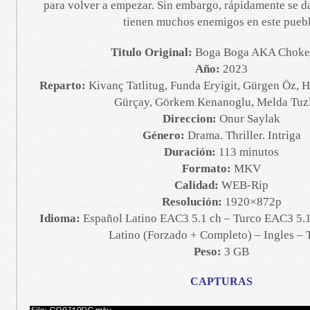
para volver a empezar. Sin embargo, rápidamente se d
tienen muchos enemigos en este puebl
Titulo Original:
Boga Boga AKA Choke
Año:
2023
Reparto:
Kivanç Tatlitug, Funda Eryigit, Gürgen Öz, 
Gürçay, Görkem Kenanoglu, Melda Tuz
Direccion:
Onur Saylak
Género:
Drama. Thriller. Intriga
Duración:
113 minutos
Formato:
MKV
Calidad:
WEB-Rip
Resolución:
1920×872p
Idioma:
Español Latino EAC3 5.1 ch – Turco EAC3 5.1 
Latino (Forzado + Completo) – Ingles – 
Peso:
3 GB
CAPTURAS