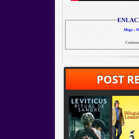
ENLAC
Mega – Me
Contras
POST R