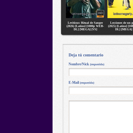
Leviticus: Ritual de Sangre
Lecciones de un 
(2026) [Latino] [1080p WEB-
(2025) [Latino] [1
DL] [MEGA] [VS]
DL] [MEGA] 
Deja tú comentario
Nombre/Nick
(requerido)
E-Mail
(requerido)