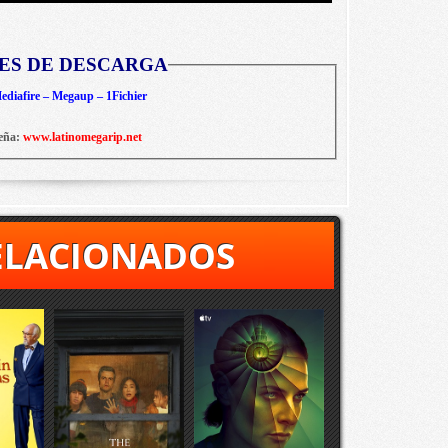
ES DE DESCARGA
diafire – Megaup – 1Fichier
eña:
www.latinomegarip.net
ELACIONADOS