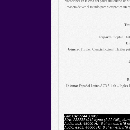
vacaciones en la casa del padre millonario de s
manera de ver el mundo para siempre: es un rob
Titu
Reparto:
Sophie That
Di
Género:
Thriller. Ciencia ficción | Thriller p
R
Idioma:
Español Latino AC3 5.1 ch – Ingles 