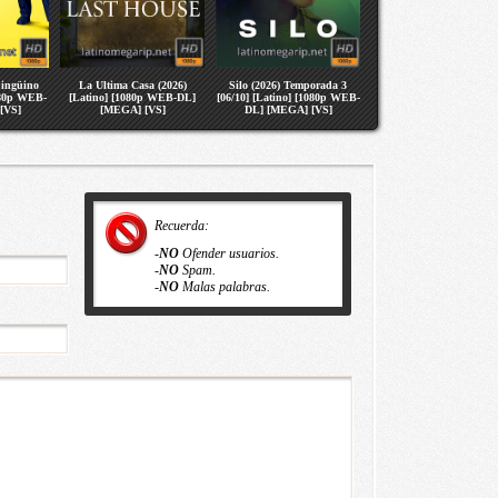
pingüino
La Ultima Casa (2026)
Silo (2026) Temporada 3
080p WEB-
[Latino] [1080p WEB-DL]
[06/10] [Latino] [1080p WEB-
[VS]
[MEGA] [VS]
DL] [MEGA] [VS]
Recuerda:
-
NO
Ofender usuarios.
-
NO
Spam.
-
NO
Malas palabras.