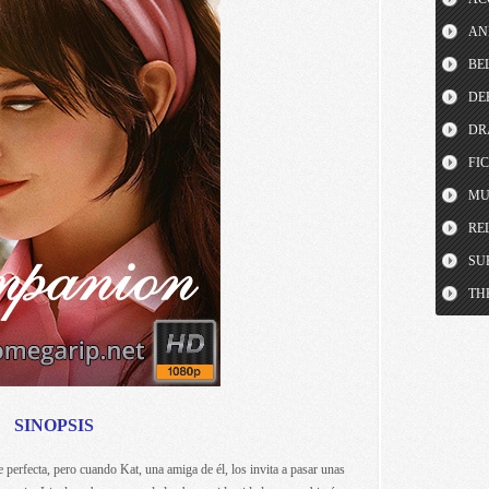
AN
BE
DE
DR
FI
MU
RE
SU
TH
SINOPSIS
 perfecta, pero cuando Kat, una amiga de él, los invita a pasar unas