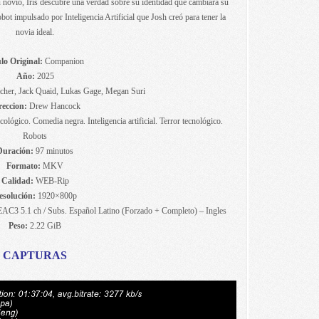
u novio, Iris descubre una verdad sobre su identidad que cambiará su
ot impulsado por Inteligencia Artificial que Josh creó para tener la
novia ideal.
lo Original:
Companion
Año:
2025
cher, Jack Quaid, Lukas Gage, Megan Suri
reccion:
Drew Hancock
sicológico. Comedia negra. Inteligencia artificial. Terror tecnológico.
Robots
Duración:
97 minutos
Formato:
MKV
Calidad:
WEB-Rip
esolución:
1920×800p
EAC3 5.1 ch / Subs. Español Latino (Forzado + Completo) – Ingles
Peso:
2.22 GiB
CAPTURAS