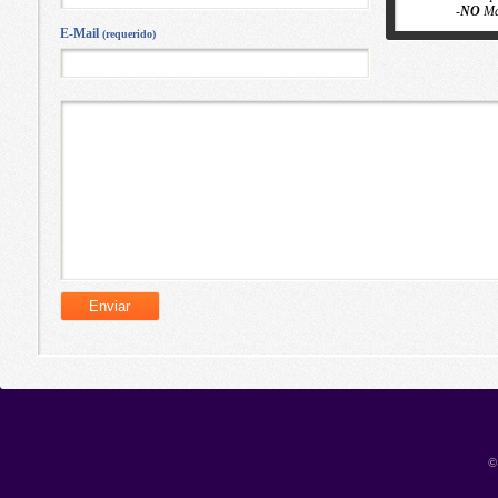
-
NO
Ma
E-Mail
(requerido)
©