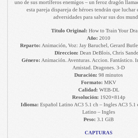
uno de sus mortíferos enemigos – un feroz dragón llama
esta pareja dispareja de héroes tendrán que luchar 
adversidades para salvar sus dos mund
Titulo Original:
How to Train Your Dr
Año:
2010
Reparto:
Animación, Voz: Jay Baruchel, Gerard Butle
Direccion:
Dean DeBlois, Chris Sande
Género:
Animación. Aventuras. Accion. Fantástico. In
Amistad. Dragones. 3-D
Duración:
98 minutos
Formato:
MKV
Calidad:
WEB-DL
Resolución:
1920×814p
Idioma:
Español Latino AC3 5.1 ch – Ingles AC3 5.1 
Latino – Ingles
Peso:
3.1 GiB
CAPTURAS