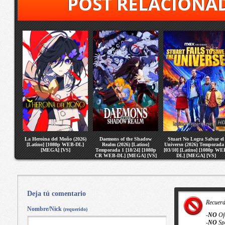
POST RELACIONA
La Heroina del Moño (2026)
Daemons of the Shadow
Stuart No Logra Salvar el
[Latino] [1080p WEB-DL]
Realm (2026) [Latino]
Universo (2026) Temporada
[MEGA] [VS]
Temporada 1 [18/24] [1080p
[03/10] [Latino] [1080p WE
CR WEB-DL] [MEGA] [VS]
DL] [MEGA] [VS]
Deja tú comentario
Recuer
Nombre/Nick
(requerido)
-
NO
Of
-
NO
Sp