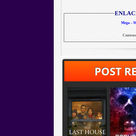
ENLAC
Mega – Me
Contras
POST R