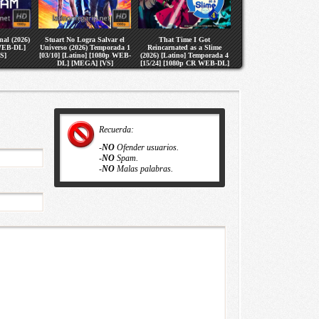
nal (2026)
Stuart No Logra Salvar el
That Time I Got
 WEB-DL]
Universo (2026) Temporada 1
Reincarnated as a Slime
S]
[03/10] [Latino] [1080p WEB-
(2026) [Latino] Temporada 4
DL] [MEGA] [VS]
[15/24] [1080p CR WEB-DL]
[MEGA] [VS]
Recuerda:
-
NO
Ofender usuarios.
-
NO
Spam.
-
NO
Malas palabras.