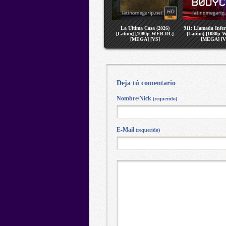
La Ultima Casa (2026)
911: Llamada Infer
[Latino] [1080p WEB-DL]
[Latino] [1080p
[MEGA] [VS]
[MEGA] [V
Deja tú comentario
Nombre/Nick
(requerido)
E-Mail
(requerido)