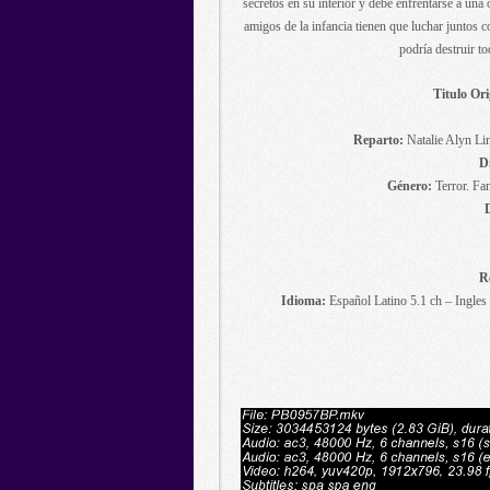
secretos en su interior y debe enfrentarse a una
amigos de la infancia tienen que luchar juntos 
podría destruir to
Titulo Ori
Reparto:
Natalie Alyn Li
D
Género:
Terror. Fan
R
Idioma:
Español Latino 5.1 ch – Ingles