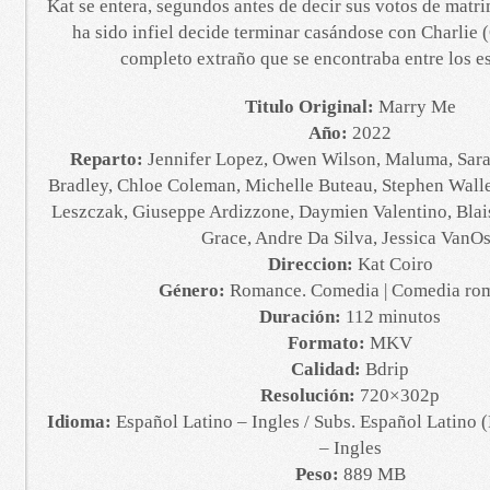
Kat se entera, segundos antes de decir sus votos de matri
ha sido infiel decide terminar casándose con Charlie
completo extraño que se encontraba entre los e
Titulo Original:
Marry Me
Año:
2022
Reparto:
Jennifer Lopez, Owen Wilson, Maluma, Sara
Bradley, Chloe Coleman, Michelle Buteau, Stephen Wal
Leszczak, Giuseppe Ardizzone, Daymien Valentino, Blai
Grace, Andre Da Silva, Jessica VanO
Direccion:
Kat Coiro
Género:
Romance. Comedia | Comedia rom
Duración:
112 minutos
Formato:
MKV
Calidad:
Bdrip
Resolución:
720×302p
Idioma:
Español Latino – Ingles / Subs. Español Latino
– Ingles
Peso:
889 MB