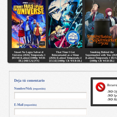
Stuart No Logra Salvar el
That Time I Got
Smoking Behind the
Universo (2026) Temporada 1
Reincarnated as a Slime
Supermarket with You (202
[03/10] [Latino] [1080p WEB-
(2026) [Latino] Temporada 4
[Latino] Temporada 1 [02/1
DL] [MEGA] [VS]
[15/24] [1080p CR WEB-DL]
[1080p CR WEB-DL]
[MEGA] [VS]
[MEGA] [VS]
Deja tú comentario
Recuer
Nombre/Nick
(requerido)
-
NO
Of
-
NO
Sp
-
NO
Ma
E-Mail
(requerido)