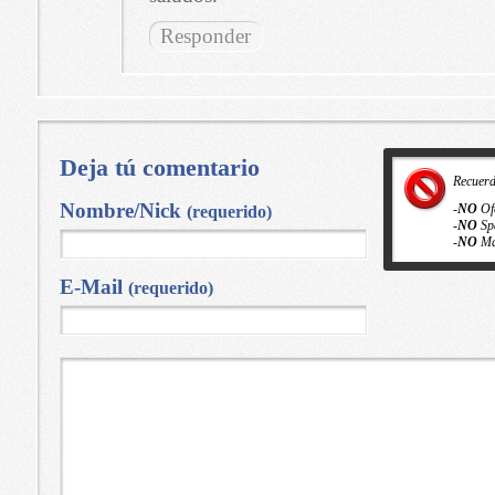
Responder
Deja tú comentario
Recuer
Nombre/Nick
-
NO
Of
(requerido)
-
NO
Sp
-
NO
Ma
E-Mail
(requerido)