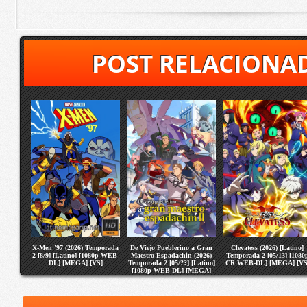
POST RELACIONA
X-Men ’97 (2026) Temporada
De Viejo Pueblerino a Gran
Clevatess (2026) [Latino]
2 [8/9] [Latino] [1080p WEB-
Maestro Espadachin (2026)
Temporada 2 [05/13] [1080
DL] [MEGA] [VS]
Temporada 2 [05/??] [Latino]
CR WEB-DL] [MEGA] [VS
[1080p WEB-DL] [MEGA]
[VS]