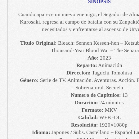
SINOPSIS
Cuando aparece un nuevo enemigo, el Segador de Almas
Kurosaki, regresa al campo de batalla con su Zanpaktó
necesitados y enfrentarse al ascenso de Ury
Titulo Original:
Bleach: Sennen Kessen-hen – Ketsube
Thousand-Year Blood War – The Separa
Año:
2023
Reparto:
Animación
Direccion:
Taguchi Tomohisa
Género:
Serie de TV. Animación. Aventuras. Acción. F
Sobrenatural. Secuela
Numero de Capítulos:
13
Duración:
24 minutos
Formato:
MKV
Calidad:
WEB -DL
Resolución:
1920×1080p
Idioma:
Japones / Subs. Castellano – Español La