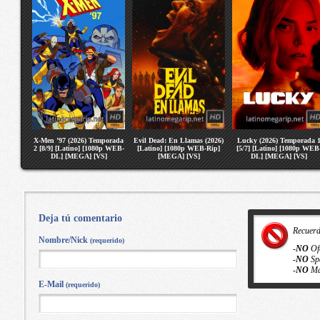
X-Men ’97 (2026) Temporada
Evil Dead: En Llamas (2026)
Lucky (2026) Temporada 
2 [8/9] [Latino] [1080p WEB-
[Latino] [1080p WEB-Rip]
[5/7] [Latino] [1080p WEB
DL] [MEGA] [VS]
[MEGA] [VS]
DL] [MEGA] [VS]
Deja tú comentario
Recuer
Nombre/Nick
(requerido)
-
NO
Of
-
NO
Sp
-
NO
Ma
E-Mail
(requerido)