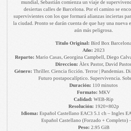
mundial, Sebastián comienza un viaje de supervivenci
desiertas calles de Barcelona. Por el camino se enco
supervivientes con los que formará alianzas inciertas par
la ciudad. Pronto se darán cuenta de que hay una nueva
aún más peligrosa.
Titulo Original:
Bird Box Barcelon
Año:
2023
Reparto:
Mario Casas, Georgina Campbell, Diego Calv
Direccion:
Àlex Pastor, David Pasto
Género:
Thriller. Ciencia ficción. Terror | Pandemias. D
Futuro postapocalíptico. Supervivencia. Sob
Duración:
110 minutos
Formato:
MKV
Calidad:
WEB-Rip
Resolución:
1920×802p
Idioma:
Español Castellano EAC3 5.1 ch – Ingles EA
Español Castellano (Forzado + Completo) –
Peso:
2.95 GiB