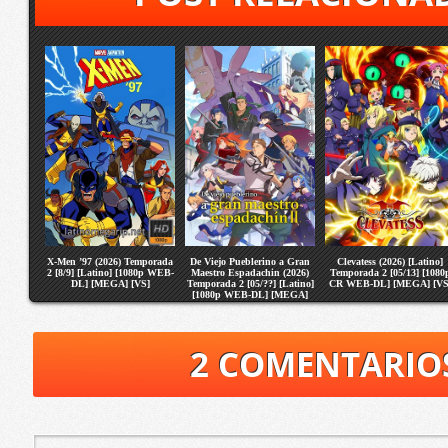
X-Men ’97 (2026) Temporada
De Viejo Pueblerino a Gran
Clevatess (2026) [Latino]
2 [8/9] [Latino] [1080p WEB-
Maestro Espadachin (2026)
Temporada 2 [05/13] [1080
DL] [MEGA] [VS]
Temporada 2 [05/??] [Latino]
CR WEB-DL] [MEGA] [VS
[1080p WEB-DL] [MEGA]
[VS]
2 COMENTARIO