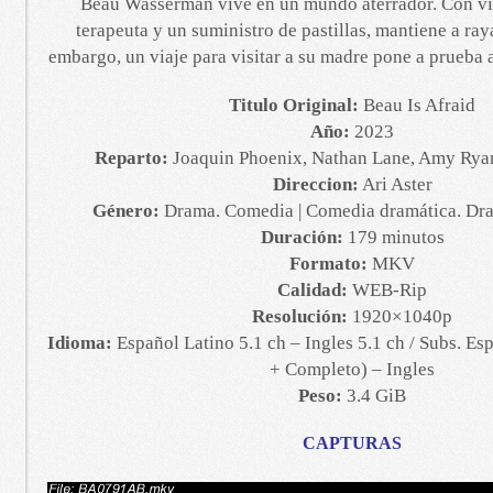
Beau Wasserman vive en un mundo aterrador. Con vis
terapeuta y un suministro de pastillas, mantiene a ray
embargo, un viaje para visitar a su madre pone a prueba 
Titulo Original:
Beau Is Afraid
Año:
2023
Reparto:
Joaquin Phoenix, Nathan Lane, Amy Ryan
Direccion:
Ari Aster
Género:
Drama. Comedia | Comedia dramática. Dra
Duración:
179 minutos
Formato:
MKV
Calidad:
WEB-Rip
Resolución:
1920×1040p
Idioma:
Español Latino 5.1 ch – Ingles 5.1 ch / Subs. Es
+ Completo) – Ingles
Peso:
3.4 GiB
CAPTURAS