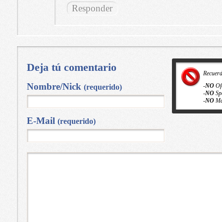
Responder
Deja tú comentario
Recuer
Nombre/Nick
-
NO
Of
(requerido)
-
NO
Sp
-
NO
Ma
E-Mail
(requerido)