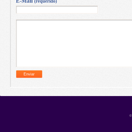
E-Mail
(requerido)
©