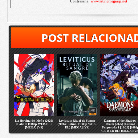
Contraseña:
www.latinomegarip.net
POST RELACIONA
La Heroina del Moño (2026)
Leviticus: Ritual de Sangre
Daemons of the Shadow
[Latino] [1080p WEB-DL]
(2026) [Latino] [1080p WEB-
Realm (2026) [Latino]
[MEGA] [VS]
DL] [MEGA] [VS]
Temporada 1 [18/24] [1080
CR WEB-DL] [MEGA] [VS