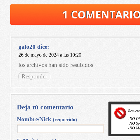
1 COMENTARI
galo20
dice:
26 de mayo de 2024 a las 10:20
los archivos han sido resubidos
Responder
Deja tú comentario
Recuer
Nombre/Nick
-
NO
Of
(requerido)
-
NO
Sp
-
NO
Ma