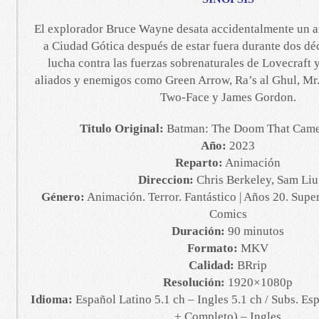
El explorador Bruce Wayne desata accidentalmente un a
a Ciudad Gótica después de estar fuera durante dos dé
lucha contra las fuerzas sobrenaturales de Lovecraft 
aliados y enemigos como Green Arrow, Ra’s al Ghul, Mr. 
Two-Face y James Gordon.
Titulo Original:
Batman: The Doom That Came
Año:
2023
Reparto:
Animación
Direccion:
Chris Berkeley, Sam Liu
Género:
Animación. Terror. Fantástico | Años 20. Sup
Comics
Duración:
90 minutos
Formato:
MKV
Calidad:
BRrip
Resolución:
1920×1080p
Idioma:
Español Latino 5.1 ch – Ingles 5.1 ch / Subs. Es
+ Completo) – Ingles