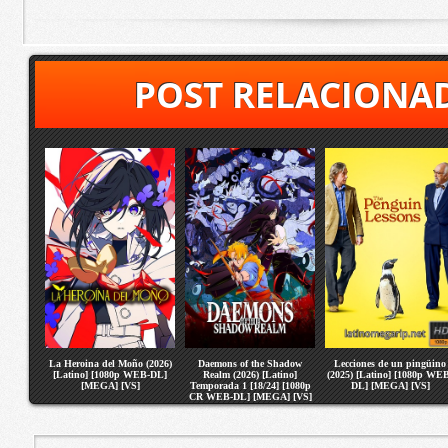
POST RELACIONA
La Heroina del Moño (2026)
Daemons of the Shadow
Lecciones de un pingüino
[Latino] [1080p WEB-DL]
Realm (2026) [Latino]
(2025) [Latino] [1080p WE
[MEGA] [VS]
Temporada 1 [18/24] [1080p
DL] [MEGA] [VS]
CR WEB-DL] [MEGA] [VS]