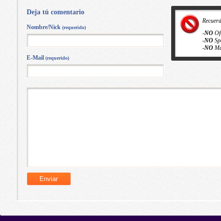
Deja tú comentario
Recuer
Nombre/Nick
(requerido)
-
NO
Of
-
NO
Sp
-
NO
Ma
E-Mail
(requerido)