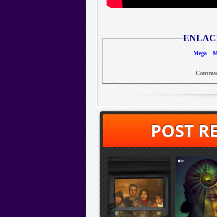
ENLAC
Mega – Me
Contras
POST R