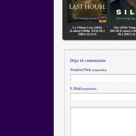
La Ultima Casa (2026)
Silo (2026) Temp
[Latino] [1080p WEB-DL]
[06/10] [Latino] [
[MEGA] [VS]
DL] [MEGA] 
Deja tú comentario
Nombre/Nick
(requerido)
E-Mail
(requerido)