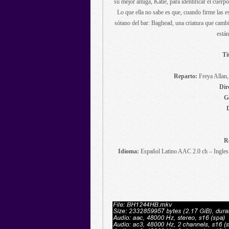
su mejor amiga, Katie, para identificar el cuerp
Lo que ella no sabe es que, cuando firme las es
sótano del bar: Baghead, una criatura que cambi
están
Ti
Reparto:
Freya Allan,
Dir
G
R
Idioma:
Español Latino AAC 2.0 ch – Ingles 