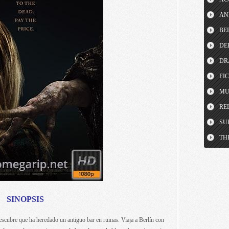
AN
BE
DE
DR
FI
MU
RE
SU
TH
SINOPSIS
descubre que ha heredado un antiguo bar en ruinas. Viaja a Berlín con