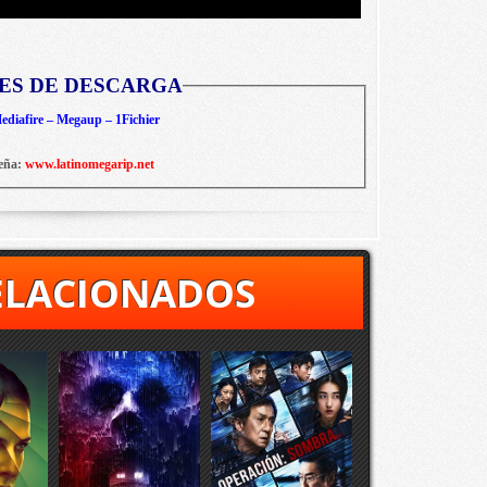
ES DE DESCARGA
diafire – Megaup – 1Fichier
eña:
www.latinomegarip.net
ELACIONADOS