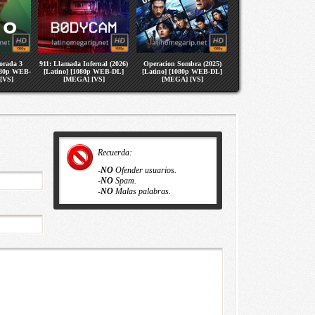
orada 3
911: Llamada Infernal (2026)
Operacion Sombra (2025)
1080p WEB-
[Latino] [1080p WEB-DL]
[Latino] [1080p WEB-DL]
[VS]
[MEGA] [VS]
[MEGA] [VS]
Recuerda:
-
NO
Ofender usuarios.
-
NO
Spam.
-
NO
Malas palabras.