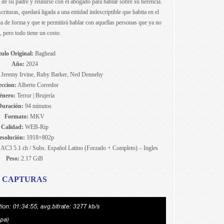
o de su padre y reunirse con el abogado para hablar sobre su herencia.
crituras, quedará ligada a una entidad indescriptible que habita en el
a de forma y que te permitirá hablar con aquellas personas que ya no
, pero todo tiene un costo.
tulo Original:
Baghead
Año:
2024
 Jeremy Irvine, Ruby Barker, Ned Dennehy
eccion:
Alberto Corredor
énero:
Terror | Brujería
Duración:
94 minutos
Formato:
MKV
Calidad:
WEB-Rip
esolución:
1918×802p
AC3 5.1 ch / Subs. Español Latino (Forzado + Completo) – Ingles
Peso:
2.17 GiB
CAPTURAS