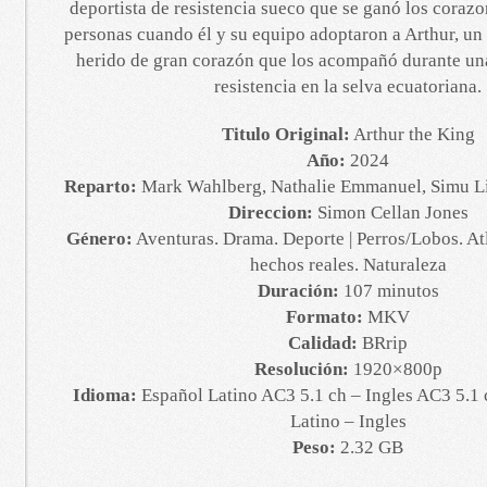
deportista de resistencia sueco que se ganó los coraz
personas cuando él y su equipo adoptaron a Arthur, un 
herido de gran corazón que los acompañó durante una
resistencia en la selva ecuatoriana.
Titulo Original:
Arthur the King
Año:
2024
Reparto:
Mark Wahlberg, Nathalie Emmanuel, Simu Li
Direccion:
Simon Cellan Jones
Género:
Aventuras. Drama. Deporte | Perros/Lobos. At
hechos reales. Naturaleza
Duración:
107 minutos
Formato:
MKV
Calidad:
BRrip
Resolución:
1920×800p
Idioma:
Español Latino AC3 5.1 ch – Ingles AC3 5.1 
Latino – Ingles
Peso:
2.32 GB