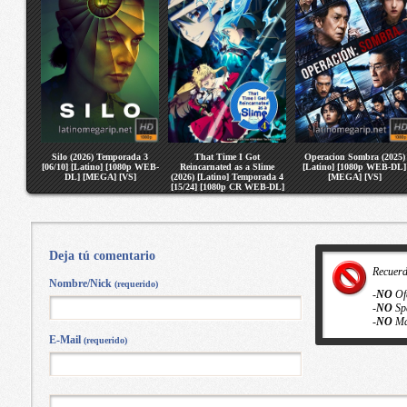
Silo (2026) Temporada 3
That Time I Got
Operacion Sombra (2025)
[06/10] [Latino] [1080p WEB-
Reincarnated as a Slime
[Latino] [1080p WEB-DL]
DL] [MEGA] [VS]
(2026) [Latino] Temporada 4
[MEGA] [VS]
[15/24] [1080p CR WEB-DL]
[MEGA] [VS]
Deja tú comentario
Recuer
Nombre/Nick
(requerido)
-
NO
Of
-
NO
Sp
-
NO
Ma
E-Mail
(requerido)