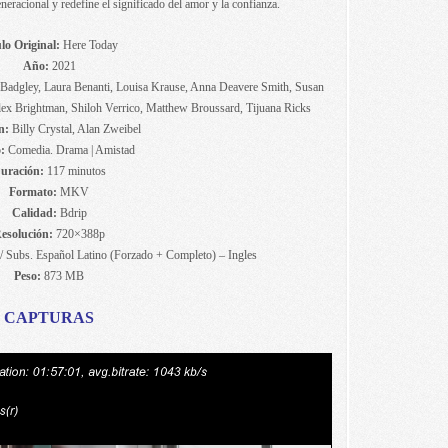
eracional y redefine el significado del amor y la confianza.
lo Original:
Here Today
Año:
2021
 Badgley, Laura Benanti, Louisa Krause, Anna Deavere Smith, Susan
ex Brightman, Shiloh Verrico, Matthew Broussard, Tijuana Ricks
n:
Billy Crystal, Alan Zweibel
:
Comedia. Drama | Amistad
uración:
117 minutos
Formato:
MKV
Calidad:
Bdrip
esolución:
720×388p
 / Subs. Español Latino (Forzado + Completo) – Ingles
Peso:
873 MB
CAPTURAS