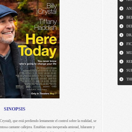
AN
BE
DE
DR
FI
MU
RE
SU
TH
SINOPSIS
rystal), que está perdiendo lentamente el control sobre la realidad, se
osa cantante callejera. Entablan una inesperada amistad, hilarante y