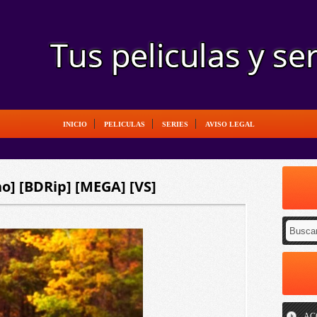
INICIO
PELICULAS
SERIES
AVISO LEGAL
no] [BDRip] [MEGA] [VS]
AC