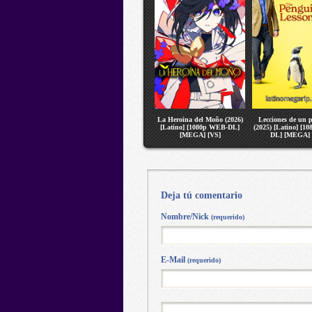
La Heroina del Moño (2026)
Lecciones de un 
[Latino] [1080p WEB-DL]
(2025) [Latino] [1
[MEGA] [VS]
DL] [MEGA] 
Deja tú comentario
Nombre/Nick
(requerido)
E-Mail
(requerido)