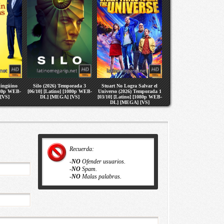
pingüino
Silo (2026) Temporada 3
Stuart No Logra Salvar el
080p WEB-
[06/10] [Latino] [1080p WEB-
Universo (2026) Temporada 1
[VS]
DL] [MEGA] [VS]
[03/10] [Latino] [1080p WEB-
DL] [MEGA] [VS]
Recuerda:
-
NO
Ofender usuarios.
-
NO
Spam.
-
NO
Malas palabras.