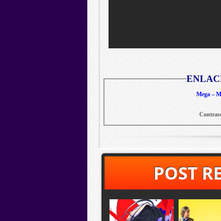
ENLAC
Mega – Me
Contras
POST R