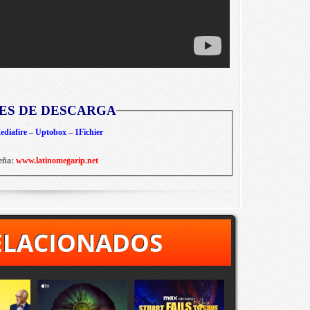
ES DE DESCARGA
diafire – Uptobox – 1Fichier
eña:
www.latinomegarip.net
ELACIONADOS