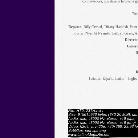
conmovedora, que desafía la brecha gen
Titu
Reparto:
Billy Crystal, Tiffany Haddish, Penn
Pourfar, Nyambi Nyambi, Kathryn Grace, Al
Direccio
Género
D
R
Idioma:
Español Latino – Ingles