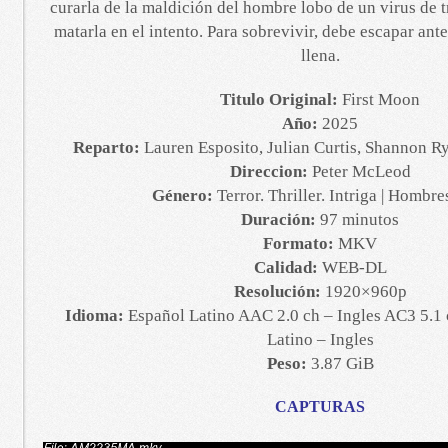
curarla de la maldición del hombre lobo de un virus de 
matarla en el intento. Para sobrevivir, debe escapar ant
llena.
Titulo Original:
First Moon
Año:
2025
Reparto:
Lauren Esposito, Julian Curtis, Shannon R
Direccion:
Peter McLeod
Género:
Terror. Thriller. Intriga | Hombre
Duración:
97 minutos
Formato:
MKV
Calidad:
WEB-DL
Resolución:
1920×960p
Idioma:
Español Latino AAC 2.0 ch – Ingles AC3 5.1 
Latino – Ingles
Peso:
3.87 GiB
CAPTURAS