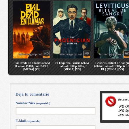
Evil Dead: En Llamas (2026)
El Esquema Fenicio (2025)
Leviticus: Ritual de Sangr
[Latino] [1080p WEB-DL]
[Latino] [1080p BRrip]
(2026) [Latino] [1080p WE
[MEGA] [VS]
[MEGA] [VS]
DL] [MEGA] [VS]
Deja tú comentario
Recuer
Nombre/Nick
(requerido)
-
NO
Of
-
NO
Sp
-
NO
Ma
E-Mail
(requerido)