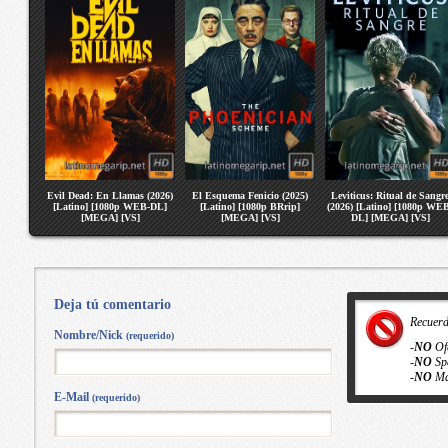
Evil Dead: En Llamas (2026)
El Esquema Fenicio (2025)
Leviticus: Ritual de Sangr
[Latino] [1080p WEB-DL]
[Latino] [1080p BRrip]
(2026) [Latino] [1080p WE
[MEGA] [VS]
[MEGA] [VS]
DL] [MEGA] [VS]
Deja tú comentario
Recuer
Nombre/Nick
(requerido)
-
NO
Of
-
NO
Sp
-
NO
Ma
E-Mail
(requerido)