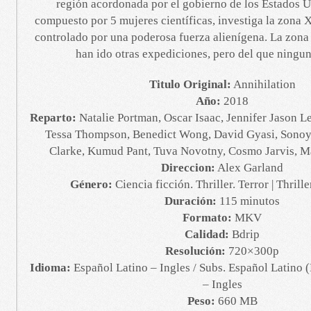
región acordonada por el gobierno de los Estados U
compuesto por 5 mujeres científicas, investiga la zona X
controlado por una poderosa fuerza alienígena. La zona 
han ido otras expediciones, pero del que ningun
Titulo Original:
Annihilation
Año:
2018
Reparto:
Natalie Portman, Oscar Isaac, Jennifer Jason L
Tessa Thompson, Benedict Wong, David Gyasi, Sonoy
Clarke, Kumud Pant, Tuva Novotny, Cosmo Jarvis, M
Direccion:
Alex Garland
Género:
Ciencia ficción. Thriller. Terror | Thrill
Duración:
115 minutos
Formato:
MKV
Calidad:
Bdrip
Resolución:
720×300p
Idioma:
Español Latino – Ingles / Subs. Español Latino
– Ingles
Peso:
660 MB