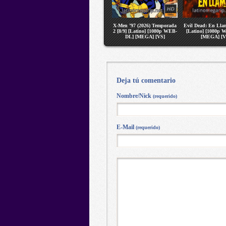
X-Men ’97 (2026) Temporada
Evil Dead: En Llam
2 [8/9] [Latino] [1080p WEB-
[Latino] [1080p 
DL] [MEGA] [VS]
[MEGA] [V
Deja tú comentario
Nombre/Nick
(requerido)
E-Mail
(requerido)