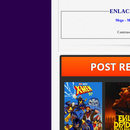
ENLAC
Mega – Me
Contras
POST R