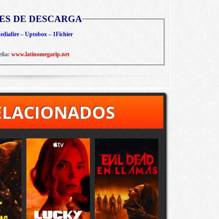
ES DE DESCARGA
diafire – Uptobox – 1Fichier
eña:
www.latinomegarip.net
ELACIONADOS