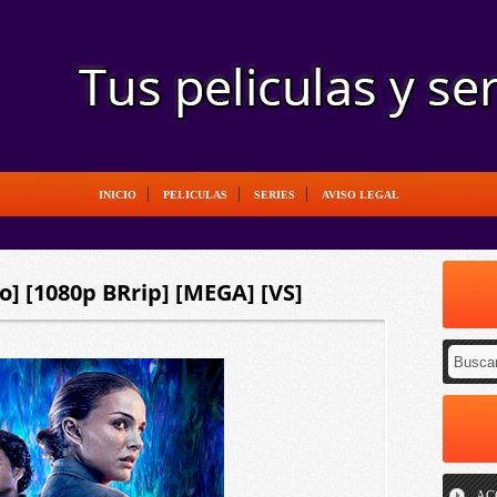
INICIO
PELICULAS
SERIES
AVISO LEGAL
no] [1080p BRrip] [MEGA] [VS]
AC