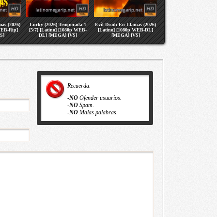
as (2026)
Lucky (2026) Temporada 1
Evil Dead: En Llamas (2026)
WEB-Rip]
[5/7] [Latino] [1080p WEB-
[Latino] [1080p WEB-DL]
S]
DL] [MEGA] [VS]
[MEGA] [VS]
Recuerda:
-
NO
Ofender usuarios.
-
NO
Spam.
-
NO
Malas palabras.