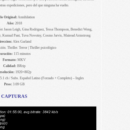
otras expediciones, pero del que ninguna ha vuelto.
lo Original:
Annihilation
Año:
2018
ifer Jason Leigh, Gina Rodriguez, Tessa Thompson, Benedict Wong,
e, Kumud Pant, Tuva Novotny, Cosmo Jarvis, Mairead Armstrong
ireccion:
Alex Garland
ión. Thriller. Terror | Thriller psicológico
uración:
115 minutos
Formato:
MKV
Calidad:
BRrip
esolución:
1920×802p
 5.1 ch / Subs. Español Latino (Forzado + Completo) – Ingles
Peso:
3.09 GB
CAPTURAS