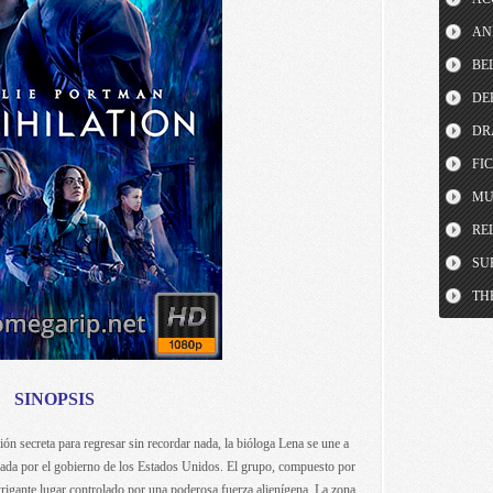
AN
BE
DE
DR
FI
MU
RE
SU
TH
SINOPSIS
n secreta para regresar sin recordar nada, la bióloga Lena se une a
nada por el gobierno de los Estados Unidos. El grupo, compuesto por
ntrigante lugar controlado por una poderosa fuerza alienígena. La zona