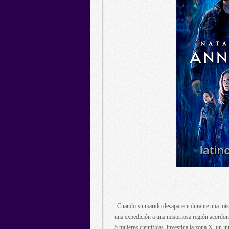
Cuando su marido desaparece durante una misió
una expedición a una misteriosa región acordo
5 mujeres científicas, investiga la zona X, un i