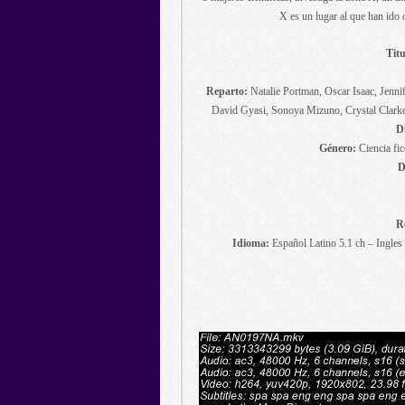
X es un lugar al que han ido 
Titu
Reparto:
Natalie Portman, Oscar Isaac, Jenn
David Gyasi, Sonoya Mizuno, Crystal Clark
D
Género:
Ciencia ficc
D
R
Idioma:
Español Latino 5.1 ch – Ingles