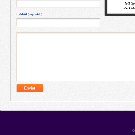
-
NO
Sp
-
NO
Ma
E-Mail
(requerido)
©