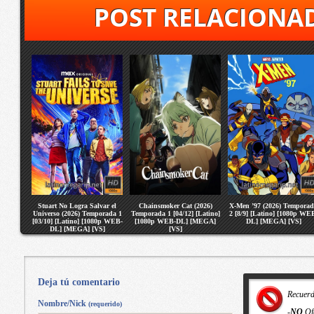
POST RELACIONA
Stuart No Logra Salvar el
Chainsmoker Cat (2026)
X-Men ’97 (2026) Tempora
Universo (2026) Temporada 1
Temporada 1 [04/12] [Latino]
2 [8/9] [Latino] [1080p WE
[03/10] [Latino] [1080p WEB-
[1080p WEB-DL] [MEGA]
DL] [MEGA] [VS]
DL] [MEGA] [VS]
[VS]
Deja tú comentario
Recuer
Nombre/Nick
(requerido)
-
NO
Of