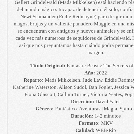
Gellert Grindelwald (Mads Mikkelsen) está haciendo pl
del mundo mágico. Incapaz de detenerlo él solo, confí
Newt Scamander (Eddie Redmayne) para dirigir un in
magos, brujas y un valiente panadero Muggle en una mis
se encuentran con antiguos y nuevos animales y se enf
cada vez más numerosa de seguidores de Grindelwald.
así que nos preguntamos hasta cuándo podrá permane
margen.
Titulo Original:
Fantastic Beasts: The Secrets 
Año:
2022
Reparto:
Mads Mikkelsen, Jude Law, Eddie Redmayn
Katherine Waterston, Alison Sudol, Dan Fogler, Jessica W
Fiona Glascott, Callum Turner, Victoria Yeates, P
Direccion:
David Yates
Género:
Fantástico. Aventuras | Magia. Spin-o
Duración:
142 minutos
Formato:
MKV
Calidad:
WEB-Rip