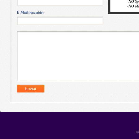
-
NO
Sp
-
NO
Ma
E-Mail
(requerido)
©