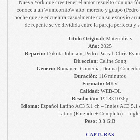
Nueva York que cree tener el amor resuelto con una f
conoce a un \»unicornio\» alto, moreno y guapo (Pedro
noche que se encuentra casualmente con su exnovio arru
de repente se ve dividida entre la pareja perfecta y 
Titulo Original:
Materialists
Año:
2025
Reparto:
Dakota Johnson, Pedro Pascal, Chris Evan
Direccion:
Celine Song
Género:
Romance. Comedia. Drama | Comedia
Duración:
116 minutos
Formato:
MKV
Calidad:
WEB-DL
Resolución:
1918×1036p
Idioma:
Español Latino AC3 5.1 ch – Ingles AC3 5.1 
Latino (Forzado + Completo) – Ingle
Peso:
3.8 GiB
CAPTURAS