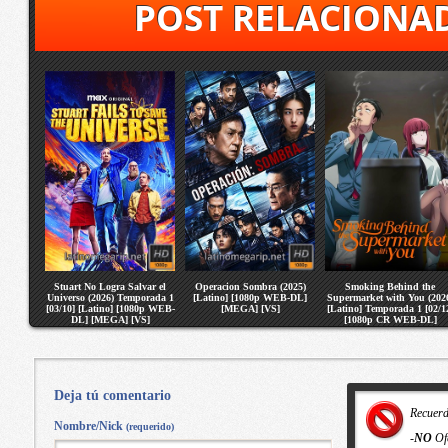
POST RELACIONA
Stuart No Logra Salvar el
Operacion Sombra (2025)
Smoking Behind the
Universo (2026) Temporada 1
[Latino] [1080p WEB-DL]
Supermarket with You (202
[03/10] [Latino] [1080p WEB-
[MEGA] [VS]
[Latino] Temporada 1 [02/1
DL] [MEGA] [VS]
[1080p CR WEB-DL]
[MEGA] [VS]
Deja tú comentario
Recuer
Nombre/Nick
(requerido)
-
NO
Of