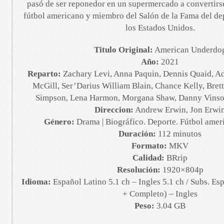
pasó de ser reponedor en un supermercado a convertirse
fútbol americano y miembro del Salón de la Fama del de
los Estados Unidos.
Titulo Original:
American Underdo
Año:
2021
Reparto:
Zachary Levi, Anna Paquin, Dennis Quaid, A
McGill, Ser’Darius William Blain, Chance Kelly, Brett 
Simpson, Lena Harmon, Morgana Shaw, Danny Vins
Direccion:
Andrew Erwin, Jon Erwi
Género:
Drama | Biográfico. Deporte. Fútbol amer
Duración:
112 minutos
Formato:
MKV
Calidad:
BRrip
Resolución:
1920×804p
Idioma:
Español Latino 5.1 ch – Ingles 5.1 ch / Subs. Es
+ Completo) – Ingles
Peso:
3.04 GB