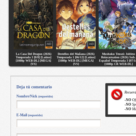
La Casa Del Dragon (2026)
Destellos del Mañana (2026)
Mushoku Tensei: Jobless
Temporada 3 [8/8] [Latino]
Temporada 1 [06/12] [Latino]
Reincarnation (2026) Sub.
[1080p WEB-DL] [MEGA]
[1080p WEB-DL] [MEGA]
Español Temporada 3 [07/1
[VS]
[VS]
[1080p CR WEB-DL]
[MEGA] [VS]
Deja tú comentario
Recuer
Nombre/Nick
(requerido)
-
NO
Of
-
NO
Sp
-
NO
Ma
E-Mail
(requerido)