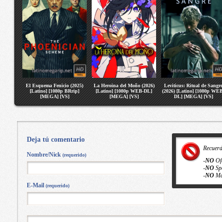
El Esquema Fenicio (2025)
La Heroina del Moño (2026)
Leviticus: Ritual de Sangr
[Latino] [1080p BRrip]
[Latino] [1080p WEB-DL]
(2026) [Latino] [1080p WE
[MEGA] [VS]
[MEGA] [VS]
DL] [MEGA] [VS]
Deja tú comentario
Recuer
Nombre/Nick
(requerido)
-
NO
Of
-
NO
Sp
-
NO
Ma
E-Mail
(requerido)