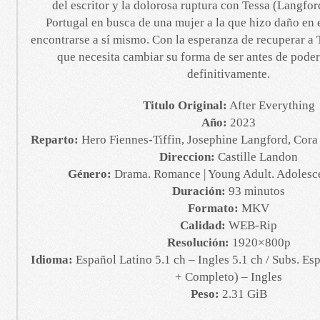
del escritor y la dolorosa ruptura con Tessa (Langfor
Portugal en busca de una mujer a la que hizo daño en
encontrarse a sí mismo. Con la esperanza de recuperar a 
que necesita cambiar su forma de ser antes de pod
definitivamente.
Titulo Original:
After Everything
Año:
2023
Reparto:
Hero Fiennes-Tiffin, Josephine Langford, Cora
Direccion:
Castille Landon
Género:
Drama. Romance | Young Adult. Adolesce
Duración:
93 minutos
Formato:
MKV
Calidad:
WEB-Rip
Resolución:
1920×800p
Idioma:
Español Latino 5.1 ch – Ingles 5.1 ch / Subs. Es
+ Completo) – Ingles
Peso:
2.31 GiB