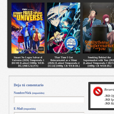
Stuart No Logra Salvar el
That Time I Got
Smoking Behind the
Universo (2026) Temporada 1
Reincarnated as a Slime
Supermarket with You (202
[03/10] [Latino] [1080p WEB-
(2026) [Latino] Temporada 4
[Latino] Temporada 1 [02/1
DL] [MEGA] [VS]
[15/24] [1080p CR WEB-DL]
[1080p CR WEB-DL]
[MEGA] [VS]
[MEGA] [VS]
Deja tú comentario
Recuer
Nombre/Nick
(requerido)
-
NO
Of
-
NO
Sp
-
NO
Ma
E-Mail
(requerido)