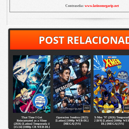
Contraseña:
www.latinomegarip.net
POST RELACIONA
That Time I Got
Operacion Sombra (2025)
X-Men ’97 (2026) Tempora
Reincarnated as a Slime
[Latino] [1080p WEB-DL]
2 [8/9] [Latino] [1080p WE
(2026) [Latino] Temporada 4
[MEGA] [VS]
DL] [MEGA] [VS]
[15/24] [1080p CR WEB-DL]