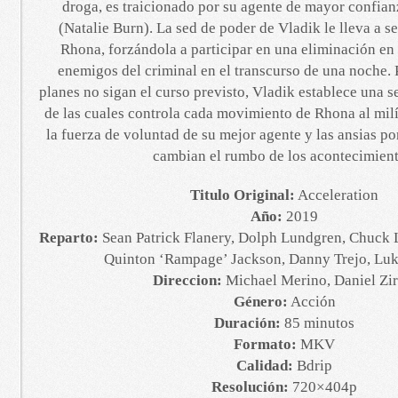
droga, es traicionado por su agente de mayor confia
(Natalie Burn). La sed de poder de Vladik le lleva a se
Rhona, forzándola a participar en una eliminación en
enemigos del criminal en el transcurso de una noche. P
planes no sigan el curso previsto, Vladik establece una se
de las cuales controla cada movimiento de Rhona al mil
la fuerza de voluntad de su mejor agente y las ansias po
cambian el rumbo de los acontecimient
Titulo Original:
Acceleration
Año:
2019
Reparto:
Sean Patrick Flanery, Dolph Lundgren, Chuck L
Quinton ‘Rampage’ Jackson, Danny Trejo, Luk
Direccion:
Michael Merino, Daniel Ziri
Género:
Acción
Duración:
85 minutos
Formato:
MKV
Calidad:
Bdrip
Resolución:
720×404p