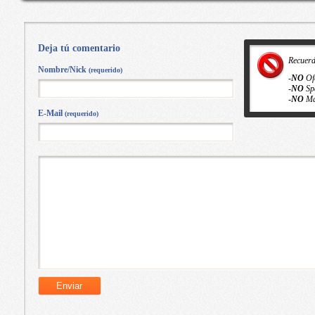
[MEGA] [VS]
Deja tú comentario
Recuer
Nombre/Nick
(requerido)
-
NO
Of
-
NO
Sp
-
NO
Ma
E-Mail
(requerido)