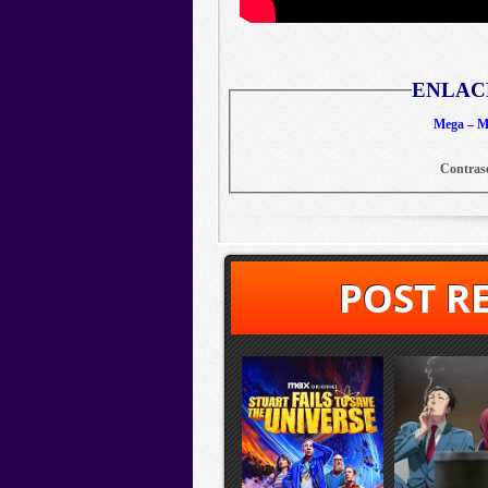
ENLAC
Mega – Me
Contras
POST R