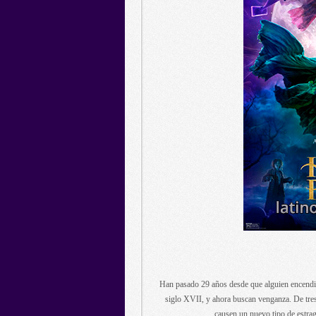
Han pasado 29 años desde que alguien encendió
siglo XVII, y ahora buscan venganza. De tres
causen un nuevo tipo de estra