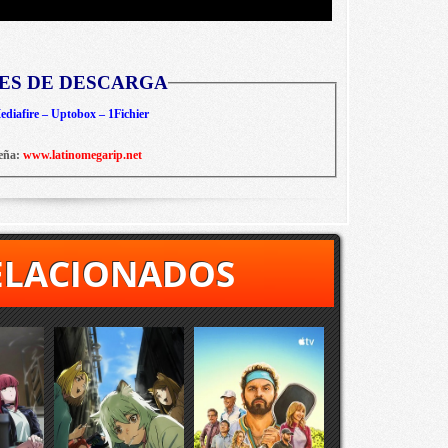
ES DE DESCARGA
diafire – Uptobox – 1Fichier
eña:
www.latinomegarip.net
ELACIONADOS