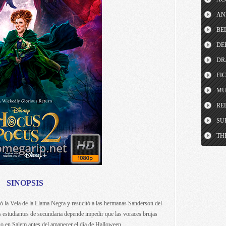
AN
BE
DE
DR
FI
MU
RE
SU
TH
SINOPSIS
 la Vela de la Llama Negra y resucitó a las hermanas Sanderson del
 estudiantes de secundaria depende impedir que las voraces brujas
go en Salem antes del amanecer el día de Halloween.