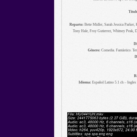
Titul
Reparto:
Bette Midler, Sarah Jessica Parker
Tony Hale, Froy Gutierrez, Whitney Peak, D
Di
Género:
Comedia. Fantástico. Terr
D
R
Idioma:
Español Latino 5.1 ch – Ingles