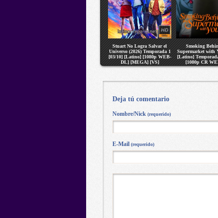
Stuart No Logra Salvar el
Smoking Behin
Universo (2026) Temporada 1
Supermarket with 
[03/10] [Latino] [1080p WEB-
[Latino] Temporada
DL] [MEGA] [VS]
[1080p CR WE
[MEGA] [V
Deja tú comentario
Nombre/Nick
(requerido)
E-Mail
(requerido)