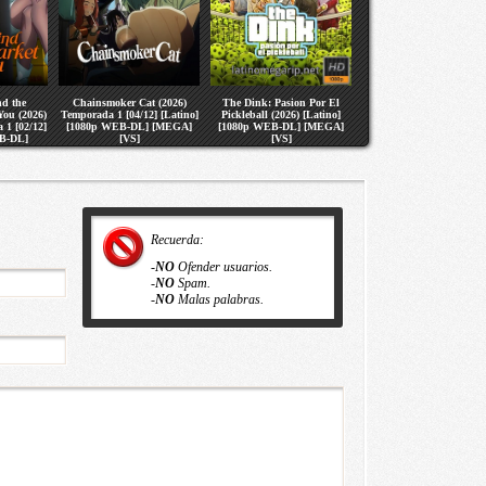
d the
Chainsmoker Cat (2026)
The Dink: Pasion Por El
You (2026)
Temporada 1 [04/12] [Latino]
Pickleball (2026) [Latino]
 1 [02/12]
[1080p WEB-DL] [MEGA]
[1080p WEB-DL] [MEGA]
B-DL]
[VS]
[VS]
S]
Recuerda:
-
NO
Ofender usuarios.
-
NO
Spam.
-
NO
Malas palabras.