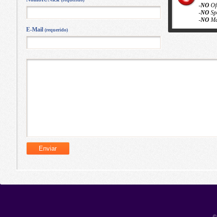
-
NO
Of
-
NO
Sp
-
NO
Ma
E-Mail
(requerido)
©