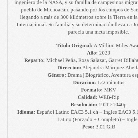
ingeniero de la NASA, y su familia de campesinos migran
pueblo de Michoacán, pasando por los campos de San
llegando a más de 300 kilómetros sobre la Tierra en la
Internacional. Su familia y su determinación llevan a Jo
parecía una meta imposible.
Titulo Original:
A Million Miles Aw
Año:
2023
Reparto:
Michael Peña, Rosa Salazar, Garret Dillah
Direccion:
Alejandra Márquez Abell
Género:
Drama | Biográfico. Aventura es
Duración:
122 minutos
Formato:
MKV
Calidad:
WEB-Rip
Resolución:
1920×1040p
Idioma:
Español Latino EAC3 5.1 ch – Ingles EAC3 5.1
Latino (Forzado + Completo) – Ingle
Peso:
3.01 GiB