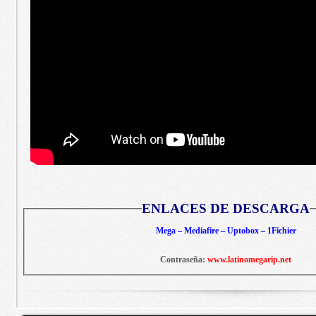
ENLACES DE DESCARGA
Mega – Mediafire – Uptobox – 1Fichier
Contraseña:
www.latinomegarip.net