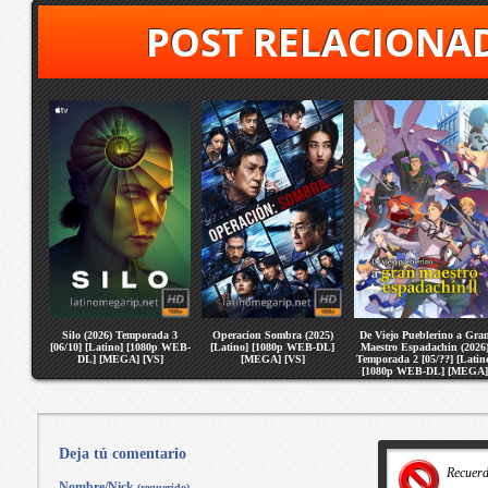
POST RELACIONA
Silo (2026) Temporada 3
Operacion Sombra (2025)
De Viejo Pueblerino a Gra
[06/10] [Latino] [1080p WEB-
[Latino] [1080p WEB-DL]
Maestro Espadachin (2026
DL] [MEGA] [VS]
[MEGA] [VS]
Temporada 2 [05/??] [Latin
[1080p WEB-DL] [MEGA]
[VS]
Deja tú comentario
Recuer
Nombre/Nick
(requerido)