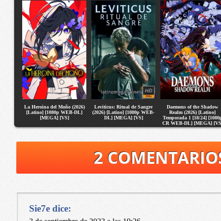
La Heroina del Moño (2026)
Leviticus: Ritual de Sangre
Daemons of the Shadow
[Latino] [1080p WEB-DL]
(2026) [Latino] [1080p WEB-
Realm (2026) [Latino]
[MEGA] [VS]
DL] [MEGA] [VS]
Temporada 1 [18/24] [1080
CR WEB-DL] [MEGA] [VS
2 COMENTARIO
Sie7e
dice: