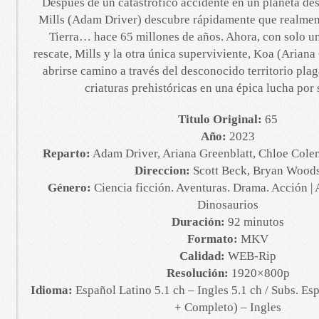
Después de un catastrófico accidente en un planeta des
Mills (Adam Driver) descubre rápidamente que realment
Tierra… hace 65 millones de años. Ahora, con solo u
rescate, Mills y la otra única superviviente, Koa (Ariana
abrirse camino a través del desconocido territorio pla
criaturas prehistóricas en una épica lucha por 
Titulo Original:
65
Año:
2023
Reparto:
Adam Driver, Ariana Greenblatt, Chloe Cole
Direccion:
Scott Beck, Bryan Wood
Género:
Ciencia ficción. Aventuras. Drama. Acción | 
Dinosaurios
Duración:
92 minutos
Formato:
MKV
Calidad:
WEB-Rip
Resolución:
1920×800p
Idioma:
Español Latino 5.1 ch – Ingles 5.1 ch / Subs. Es
+ Completo) – Ingles