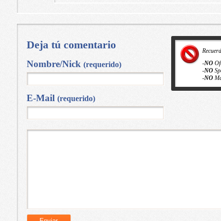
Deja tú comentario
Recuer
Nombre/Nick
-
NO
Of
(requerido)
-
NO
Sp
-
NO
Ma
E-Mail
(requerido)