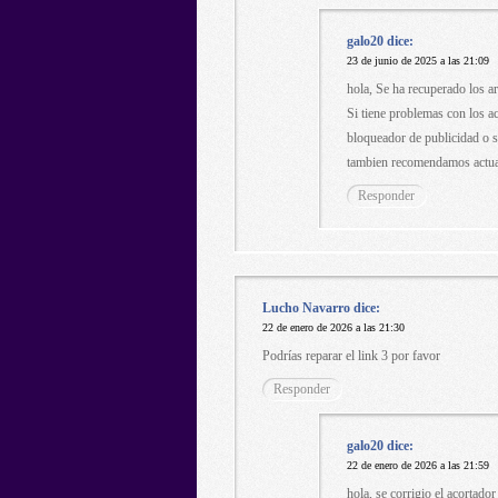
galo20
dice:
23 de junio de 2025 a las 21:09
hola, Se ha recuperado los a
Si tiene problemas con los 
bloqueador de publicidad o s
tambien recomendamos actual
Responder
Lucho Navarro
dice:
22 de enero de 2026 a las 21:30
Podrías reparar el link 3 por favor
Responder
galo20
dice:
22 de enero de 2026 a las 21:59
hola, se corrigio el acortador