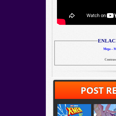
ENLAC
Mega – Me
Contras
POST R