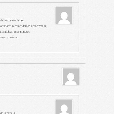
rchivos de mediafire
acortadores recomendamos desactivar su
u antivirus unos minutos.
izar su winrar.
 de la parte 3