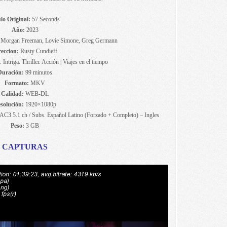
lo Original:
57 Seconds
Año:
2023
 Morgan Freeman, Lovie Simone, Greg Germann
reccion:
Rusty Cundieff
 Intriga. Thriller. Acción | Viajes en el tiempo
Duración:
99 minutos
Formato:
MKV
Calidad:
WEB-DL
solución:
1920×1080p
AC3 5.1 ch / Subs. Español Latino (Forzado + Completo) – Ingles
Peso:
3 GB
CAPTURAS