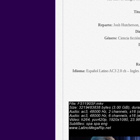
Titu
Reparto:
Josh Hutcherson,
Di
Género:
Ciencia ficción.
Re
Idioma:
Español Latino AC3 2.0 ch – Ingles 