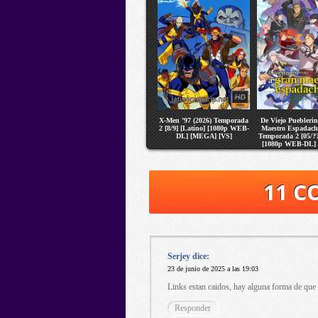
X-Men ’97 (2026) Temporada
De Viejo Puebleri
2 [8/9] [Latino] [1080p WEB-
Maestro Espadach
DL] [MEGA] [VS]
Temporada 2 [05/??
[1080p WEB-DL]
[VS]
11 C
Serjey
dice:
23 de junio de 2025 a las 19:03
Links estan caidos, hay alguna forma de que
Responder