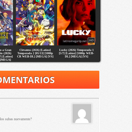
no a Gran
Clevatess (2026) [Latino]
Lucky (2026) Temporada 1
in (2026)
Temporada 2 [05/13] [1080p
[5/7] [Latino] [1080p WEB-
] [Latino]
CR WEB-DL] [MEGA] [VS]
DL] [MEGA] [VS]
 [MEGA]
OMENTARIOS
 los subas nuevamente?