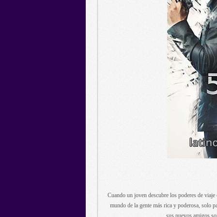
Cuando un joven descubre los poderes de viaje en
mundo de la gente más rica y poderosa, solo p
sus nuevos amigos son