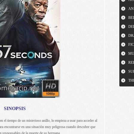
AN
BE
DE
DR
FI
MU
RE
SU
TH
SINOPSIS
 el tiempo de un misterioso anillo, lo empieza a usar para acceder al
ara encontrarse en una situación muy peligrosa cuando descubre que
 responsables de la muerte de su hermana.