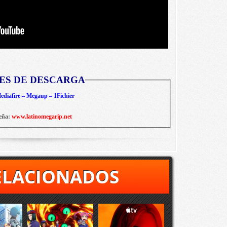
ES DE DESCARGA
diafire – Megaup – 1Fichier
eña:
www.latinomegarip.net
ELACIONADOS