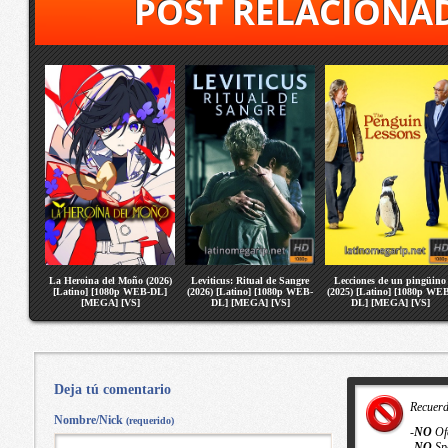
POST RELACIONA
La Heroina del Moño (2026)
Leviticus: Ritual de Sangre
Lecciones de un pingüino
[Latino] [1080p WEB-DL]
(2026) [Latino] [1080p WEB-
(2025) [Latino] [1080p WE
[MEGA] [VS]
DL] [MEGA] [VS]
DL] [MEGA] [VS]
Deja tú comentario
Recuer
Nombre/Nick
(requerido)
-
NO
Of
-
NO
Sp