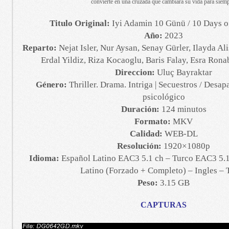
convierte en una cruzada que cambiará su vida para siemp
Titulo Original:
Iyi Adamin 10 Günü / 10 Days 
Año:
2023
Reparto:
Nejat Isler, Nur Aysan, Senay Gürler, Ilayda Al
Erdal Yildiz, Riza Kocaoglu, Baris Falay, Esra Ron
Direccion:
Uluç Bayraktar
Género:
Thriller. Drama. Intriga | Secuestros / Desapa
psicológico
Duración:
124 minutos
Formato:
MKV
Calidad:
WEB-DL
Resolución:
1920×1080p
Idioma:
Español Latino EAC3 5.1 ch – Turco EAC3 5.1 
Latino (Forzado + Completo) – Ingles – 
Peso:
3.15 GB
CAPTURAS