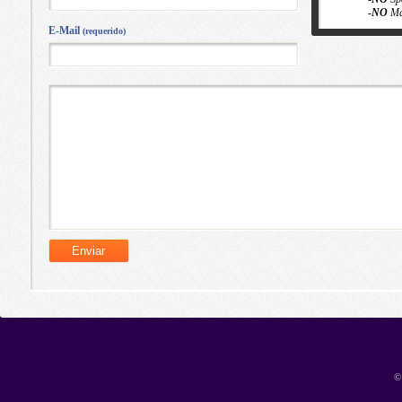
-
NO
Ma
E-Mail
(requerido)
©